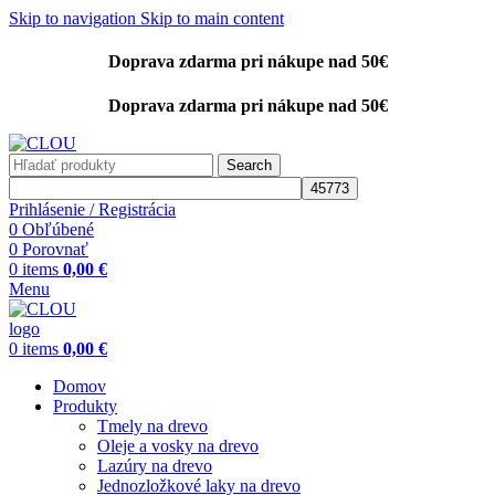
Skip to navigation
Skip to main content
Doprava zdarma pri nákupe nad 50€
Doprava zdarma pri nákupe nad 50€
Search
Prihlásenie / Registrácia
0
Obľúbené
0
Porovnať
0
items
0,00
€
Menu
0
items
0,00
€
Domov
Produkty
Tmely na drevo
Oleje a vosky na drevo
Lazúry na drevo
Jednozložkové laky na drevo