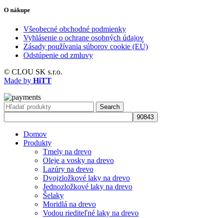
O nákupe
Všeobecné obchodné podmienky
Vyhlásenie o ochrane osobných údajov
Zásady používania súborov cookie (EÚ)
Odstúpenie od zmluvy
© CLOU SK s.r.o.
Made by
HiTT
Search
Domov
Produkty
Tmely na drevo
Oleje a vosky na drevo
Lazúry na drevo
Dvojzložkové laky na drevo
Jednozložkové laky na drevo
Šelaky
Moridlá na drevo
Vodou riediteľné laky na drevo