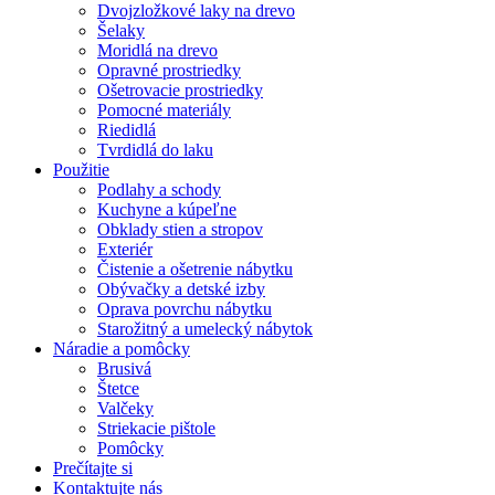
Dvojzložkové laky na drevo
Šelaky
Moridlá na drevo
Opravné prostriedky
Ošetrovacie prostriedky
Pomocné materiály
Riedidlá
Tvrdidlá do laku
Použitie
Podlahy a schody
Kuchyne a kúpeľne
Obklady stien a stropov
Exteriér
Čistenie a ošetrenie nábytku
Obývačky a detské izby
Oprava povrchu nábytku
Starožitný a umelecký nábytok
Náradie a pomôcky
Brusivá
Štetce
Valčeky
Striekacie pištole
Pomôcky
Prečítajte si
Kontaktujte nás