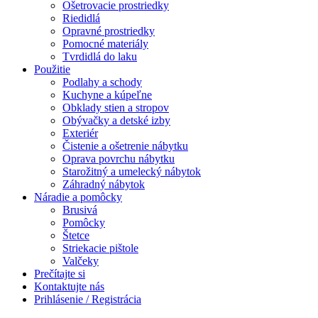
Ošetrovacie prostriedky
Riedidlá
Opravné prostriedky
Pomocné materiály
Tvrdidlá do laku
Použitie
Podlahy a schody
Kuchyne a kúpeľne
Obklady stien a stropov
Obývačky a detské izby
Exteriér
Čistenie a ošetrenie nábytku
Oprava povrchu nábytku
Starožitný a umelecký nábytok
Záhradný nábytok
Náradie a pomôcky
Brusivá
Pomôcky
Štetce
Striekacie pištole
Valčeky
Prečítajte si
Kontaktujte nás
Prihlásenie / Registrácia