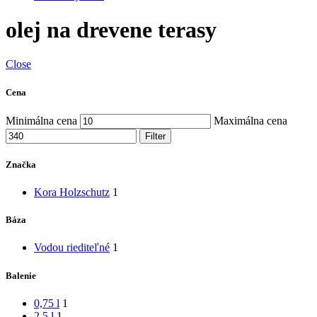
olej na drevene terasy
Close
Cena
Minimálna cena
Maximálna cena
Filter
Značka
Kora Holzschutz
1
Báza
Vodou riediteľné
1
Balenie
0,75 l
1
2,5 l
1