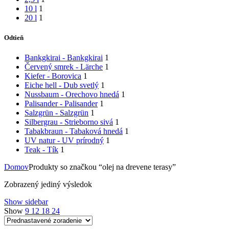
10 l
1
20 l
1
Odtieň
Bankgkirai - Bankgkirai
1
Červený smrek - Lärche
1
Kiefer - Borovica
1
Eiche hell - Dub svetlý
1
Nussbaum - Orechovo hnedá
1
Palisander - Palisander
1
Salzgrün - Salzgrün
1
Silbergrau - Strieborno sivá
1
Tabakbraun - Tabaková hnedá
1
UV natur - UV prírodný
1
Teak - Tík
1
Domov
Produkty so značkou “olej na drevene terasy”
Zobrazený jediný výsledok
Show sidebar
Show
9
12
18
24