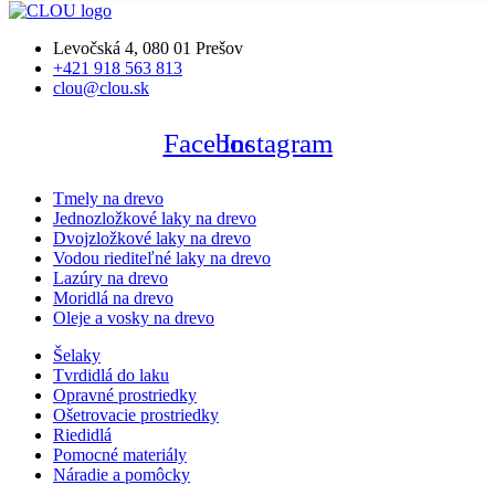
Levočská 4, 080 01 Prešov
+421 918 563 813
clou@clou.sk
Facebook
Instagram
Tmely na drevo
Jednozložkové laky na drevo
Dvojzložkové laky na drevo
Vodou riediteľné laky na drevo
Lazúry na drevo
Moridlá na drevo
Oleje a vosky na drevo
Šelaky
Tvrdidlá do laku
Opravné prostriedky
Ošetrovacie prostriedky
Riedidlá
Pomocné materiály
Náradie a pomôcky