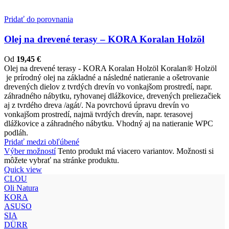
Pridať do porovnania
Olej na drevené terasy – KORA Koralan Holzöl
Od
19,45
€
Olej na drevené terasy - KORA Koralan Holzöl Koralan® Holzöl
je prírodný olej na základné a následné natieranie a ošetrovanie
drevených dielov z tvrdých drevín vo vonkajšom prostredí, napr.
záhradného nábytku, ryhovanej dlážkovice, drevených preliezačiek
aj z tvrdého dreva /agát/. Na povrchovú úpravu drevín vo
vonkajšom prostredí, najmä tvrdých drevín, napr. terasovej
dlážkovice a záhradného nábytku. Vhodný aj na natieranie WPC
podláh.
Pridať medzi obľúbené
Výber možností
Tento produkt má viacero variantov. Možnosti si
môžete vybrať na stránke produktu.
Quick view
CLOU
Oli Natura
KORA
ASUSO
SIA
DÜRR