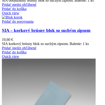
SIA obojstranný brúsny blok so suchým zipsom. Balenie: 1 ks
Pridať medzi obľúbené
Pridať do košíka
Quick view
Pridať do porovnania
SIA – korkový brúsny blok so suchým zipsom
10,60
€
SIA korkový brúsny blok so suchým zipsom. Balenie: 1 ks
Pridať medzi obľúbené
Pridať do košíka
Quick view