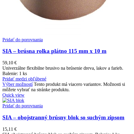
Pridať do porovnania
SIA – brúsna rolka plátno 115 mm x 10 m
59,10
€
Univerzálne flexibilne brusivo na brúsenie dreva, lakov a farieb.
Balenie: 1 ks
Pridať medzi obľúbené
Výber možností
Tento produkt má viacero variantov. Možnosti si
môžete vybrať na stránke produktu.
Quick view
Pridať do porovnania
SIA – obojstranný brúsny blok so suchým zipsom
15,11
€