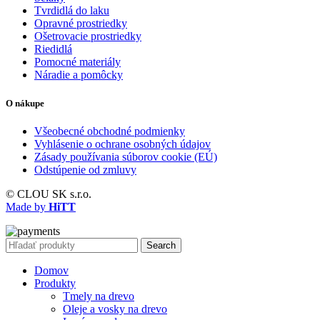
Tvrdidlá do laku
Opravné prostriedky
Ošetrovacie prostriedky
Riedidlá
Pomocné materiály
Náradie a pomôcky
O nákupe
Všeobecné obchodné podmienky
Vyhlásenie o ochrane osobných údajov
Zásady používania súborov cookie (EÚ)
Odstúpenie od zmluvy
© CLOU SK s.r.o.
Made by
HiTT
Search
Domov
Produkty
Tmely na drevo
Oleje a vosky na drevo