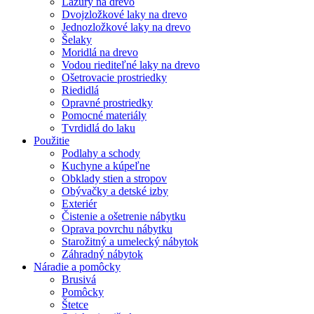
Lazúry na drevo
Dvojzložkové laky na drevo
Jednozložkové laky na drevo
Šelaky
Moridlá na drevo
Vodou riediteľné laky na drevo
Ošetrovacie prostriedky
Riedidlá
Opravné prostriedky
Pomocné materiály
Tvrdidlá do laku
Použitie
Podlahy a schody
Kuchyne a kúpeľne
Obklady stien a stropov
Obývačky a detské izby
Exteriér
Čistenie a ošetrenie nábytku
Oprava povrchu nábytku
Starožitný a umelecký nábytok
Záhradný nábytok
Náradie a pomôcky
Brusivá
Pomôcky
Štetce