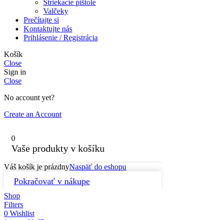
Striekacie pištole
Valčeky
Prečítajte si
Kontaktujte nás
Prihlásenie / Registrácia
Košík
Close
Sign in
Close
No account yet?
Create an Account
0
Vaše produkty v košíku
Váš košík je prázdny
Naspäť do eshopu
Pokračovať v nákupe
Shop
Filters
0
Wishlist