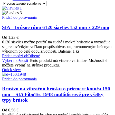
Pridať do porovnania
SIA – brúsne rúno 6120 siavlies 152 mm x 229 mm
Od
1,23
€
6120 siavlies možno použiť na suché i mokré brúsenie a vyznačuje
sa predovšetkým veľkou prispôsobivosťou, rovnomerným brúsnym
výkonom po celú dobu životnosti. Balenie: 1 ks
Pridať medzi obľúbené
Výber možností
Tento produkt má viacero variantov. Možnosti si
môžete vybrať na stránke produktu.
Quick view
Pridať do porovnania
Brusivo na vibračnú brúsku o priemere kotúča 150
mm – SIA FiboTec 1948 multidierové pre všetky
typy brúsok
Od
0,56
€
Flexibilné a všestranné brusivo na mokré i suché brúsenie prináša