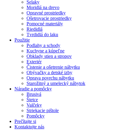
Šelaky
Moridlá na drevo
Opravné prostriedky
Ošetrovacie prostriedky
Pomocné materiály
Riedidlá
Tvrdidlá do laku
Použitie
Podlahy a schody
Kuchyne a kúpeľne
Obklady stien a stropov
Exteriér
Čistenie a ošetrenie nábytku
Obývačky a detské izby
Oprava povrchu nábytku
Starožitný a umelecký nábytok
Náradie a pomôcky
Brusivá
Štetce
Valčeky
Striekacie pištole
Pomôcky
Prečítajte si
Kontaktujte nás