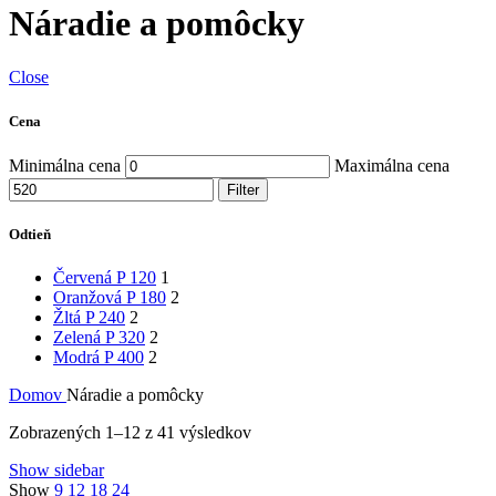
Náradie a pomôcky
Close
Cena
Minimálna cena
Maximálna cena
Filter
Odtieň
Červená P 120
1
Oranžová P 180
2
Žltá P 240
2
Zelená P 320
2
Modrá P 400
2
Domov
Náradie a pomôcky
Zobrazených 1–12 z 41 výsledkov
Show sidebar
Show
9
12
18
24