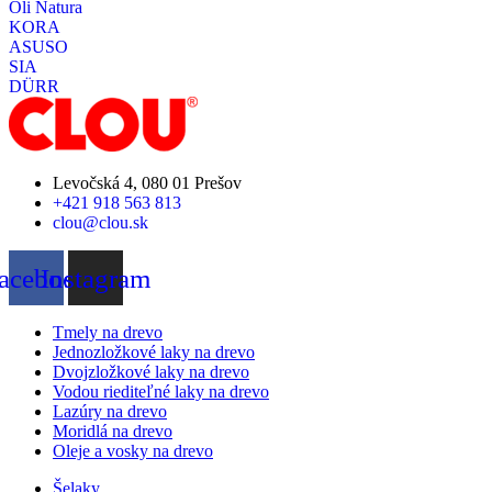
Oli Natura
KORA
ASUSO
SIA
DÜRR
Levočská 4, 080 01 Prešov
+421 918 563 813
clou@clou.sk
acebook
Instagram
Tmely na drevo
Jednozložkové laky na drevo
Dvojzložkové laky na drevo
Vodou riediteľné laky na drevo
Lazúry na drevo
Moridlá na drevo
Oleje a vosky na drevo
Šelaky