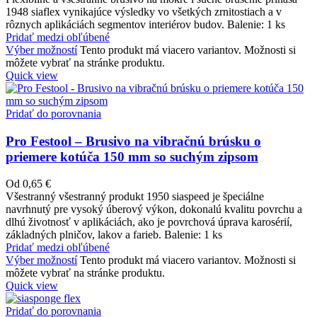
1948 siaflex vynikajúce výsledky vo všetkých zrnitostiach a v
rôznych aplikáciách segmentov interiérov budov. Balenie: 1 ks
Pridať medzi obľúbené
Výber možností
Tento produkt má viacero variantov. Možnosti si
môžete vybrať na stránke produktu.
Quick view
Pridať do porovnania
Pro Festool – Brusivo na vibračnú brúsku o
priemere kotúča 150 mm so suchým zipsom
Od
0,65
€
Všestranný všestranný produkt 1950 siaspeed je špeciálne
navrhnutý pre vysoký úberový výkon, dokonalú kvalitu povrchu a
dlhú životnosť v aplikáciách, ako je povrchová úprava karosérií,
základných plničov, lakov a farieb. Balenie: 1 ks
Pridať medzi obľúbené
Výber možností
Tento produkt má viacero variantov. Možnosti si
môžete vybrať na stránke produktu.
Quick view
Pridať do porovnania