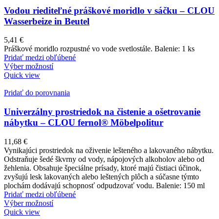
Vodou riediteľné práškové moridlo v sáčku – CLOU
Wasserbeize in Beutel
5,41
€
Práškové moridlo rozpustné vo vode svetlostále. Balenie: 1 ks
Pridať medzi obľúbené
Výber možností
Quick view
Pridať do porovnania
Univerzálny prostriedok na čistenie a ošetrovanie
nábytku – CLOU fernol® Möbelpolitur
11,68
€
Vynikajúci prostriedok na oživenie lešteného a lakovaného nábytku.
Odstraňuje šedé škvrny od vody, nápojových alkoholov alebo od
žehlenia. Obsahuje špeciálne prísady, ktoré majú čistiaci účinok,
zvyšujú lesk lakovaných alebo leštených plôch a súčasne týmto
plochám dodávajú schopnosť odpudzovať vodu. Balenie: 150 ml
Pridať medzi obľúbené
Výber možností
Quick view