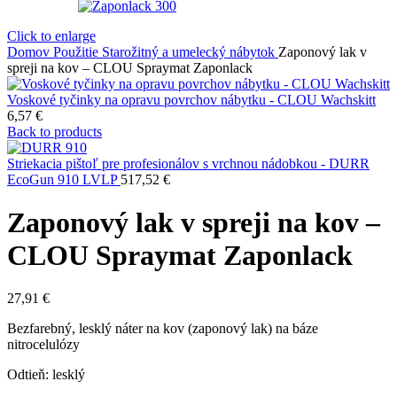
Click to enlarge
Domov
Použitie
Starožitný a umelecký nábytok
Zaponový lak v
spreji na kov – CLOU Spraymat Zaponlack
Voskové tyčinky na opravu povrchov nábytku - CLOU Wachskitt
6,57
€
Back to products
Striekacia pištoľ pre profesionálov s vrchnou nádobkou - DURR
EcoGun 910 LVLP
517,52
€
Zaponový lak v spreji na kov –
CLOU Spraymat Zaponlack
27,91
€
Bezfarebný, lesklý náter na kov (zaponový lak) na báze
nitrocelulózy
Odtieň: lesklý