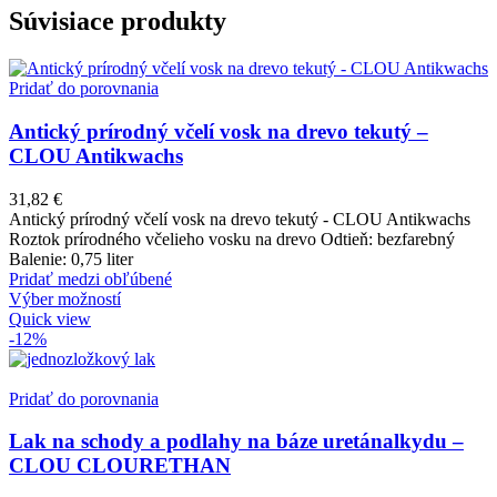
Súvisiace produkty
Pridať do porovnania
Antický prírodný včelí vosk na drevo tekutý –
CLOU Antikwachs
31,82
€
Antický prírodný včelí vosk na drevo tekutý - CLOU Antikwachs
Roztok prírodného včelieho vosku na drevo Odtieň: bezfarebný
Balenie: 0,75 liter
Pridať medzi obľúbené
Výber možností
Quick view
-12%
Pridať do porovnania
Lak na schody a podlahy na báze uretánalkydu –
CLOU CLOURETHAN