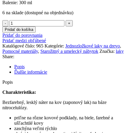
Balenie: 300 ml
6 na sklade (dostupné na objednávku)
Pridať do košíka
Pridať do porovnania
Pridať medzi obľúbené
Katalógové číslo:
965
Kategórie:
Jednozložkové laky na drevo
,
Pomocné materiály
,
Starožitný a umelecký nábytok
Značka:
laky
Share:
Popis
Ďalšie informácie
Popis
Charakteristika:
Bezfarebný, lesklý náter na kov (zaponový lak) na báze
nitrocelulózy.
priľne na rôzne kovové podklady, na biele, farebné a
ušľachtilé kovy
zaschýna veľmi rýchlo