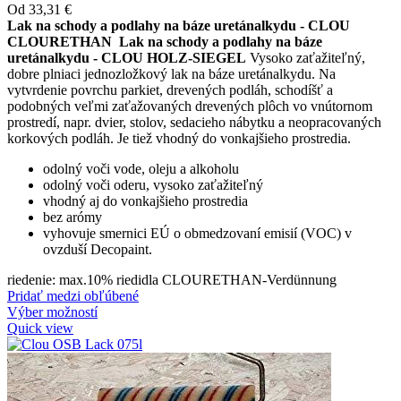
Od
33,31
€
Lak na schody a podlahy na báze uretánalkydu - CLOU
CLOURETHAN
Lak na schody a podlahy na báze
uretánalkydu - CLOU HOLZ-SIEGEL
Vysoko zaťažiteľný,
dobre plniaci jednozložkový lak na báze uretánalkydu. Na
vytvrdenie povrchu parkiet, drevených podláh, schodíšť a
podobných veľmi zaťažovaných drevených plôch vo vnútornom
prostredí, napr. dvier, stolov, sedacieho nábytku a neopracovaných
korkových podláh. Je tiež vhodný do vonkajšieho prostredia.
odolný voči vode, oleju a alkoholu
odolný voči oderu, vysoko zaťažiteľný
vhodný aj do vonkajšieho prostredia
bez arómy
vyhovuje smernici EÚ o obmedzovaní emisií (VOC) v
ovzduší Decopaint.
riedenie: max.10% riedidla CLOURETHAN-Verdünnung
Pridať medzi obľúbené
Výber možností
Quick view