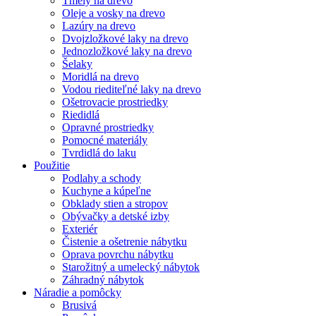
Tmely na drevo
Oleje a vosky na drevo
Lazúry na drevo
Dvojzložkové laky na drevo
Jednozložkové laky na drevo
Šelaky
Moridlá na drevo
Vodou riediteľné laky na drevo
Ošetrovacie prostriedky
Riedidlá
Opravné prostriedky
Pomocné materiály
Tvrdidlá do laku
Použitie
Podlahy a schody
Kuchyne a kúpeľne
Obklady stien a stropov
Obývačky a detské izby
Exteriér
Čistenie a ošetrenie nábytku
Oprava povrchu nábytku
Starožitný a umelecký nábytok
Záhradný nábytok
Náradie a pomôcky
Brusivá