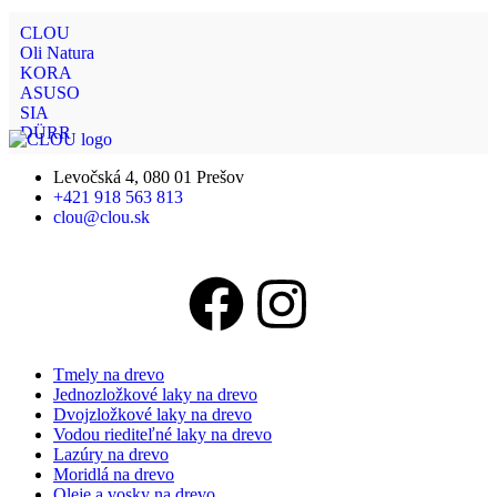
CLOU
Oli Natura
KORA
ASUSO
SIA
DÜRR
Levočská 4, 080 01 Prešov
+421 918 563 813
clou@clou.sk
Tmely na drevo
Jednozložkové laky na drevo
Dvojzložkové laky na drevo
Vodou riediteľné laky na drevo
Lazúry na drevo
Moridlá na drevo
Oleje a vosky na drevo