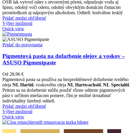
OSB lak vytvorí náter s otvorenými pórmi, odpudzuje vodu aj
špinu, odolný voči oderu, odolný obvyklým domácim čistiacim
prostriedkom aj nápojovým alkoholom. Odtieň: hodvábne lesklý
Pridať medzi obľúbené
Výber možností
Quick view
Pridať do porovnania
Pigmentová pasta na dofarbenie olejov a voskov –
ASUSO Pigmentpaste
Od
28,96
€
Pigmentová pasta sa používa na bezproblémové dofarbenie tvrdého
oleja
NL Hartöl
, voskového oleja
NL Hartwachsöl
,
NL
Specialöl
.
Pritom sa na dofarbenie môžu použiť rôzne odtiene pigmenových
pást v určitom miešacom pomere, čím je možné dosiahnuť
individuálny farebný odtieň.
Pridať medzi obľúbené
Výber možností
Quick view