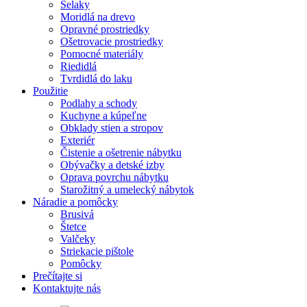
Šelaky
Moridlá na drevo
Opravné prostriedky
Ošetrovacie prostriedky
Pomocné materiály
Riedidlá
Tvrdidlá do laku
Použitie
Podlahy a schody
Kuchyne a kúpeľne
Obklady stien a stropov
Exteriér
Čistenie a ošetrenie nábytku
Obývačky a detské izby
Oprava povrchu nábytku
Starožitný a umelecký nábytok
Náradie a pomôcky
Brusivá
Štetce
Valčeky
Striekacie pištole
Pomôcky
Prečítajte si
Kontaktujte nás