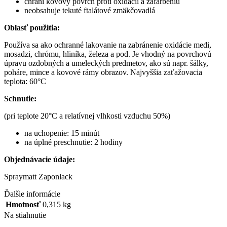
chráni kovový povrch proti oxidácii a zafarbeniu
neobsahuje tekuté ftalátové zmäkčovadlá
Oblasť použitia:
Používa sa ako ochranné lakovanie na zabránenie oxidácie medi,
mosadzi, chrómu, hliníka, železa a pod. Je vhodný na povrchovú
úpravu ozdobných a umeleckých predmetov, ako sú napr. šálky,
poháre, mince a kovové rámy obrazov. Najvyššia zaťažovacia
teplota: 60°C
Schnutie:
(pri teplote 20°C a relatívnej vlhkosti vzduchu 50%)
na uchopenie: 15 minút
na úplné preschnutie: 2 hodiny
Objednávacie údaje:
Spraymatt Zaponlack
Ďalšie informácie
Hmotnosť
0,315 kg
Na stiahnutie