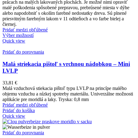
prácach na malých lakovaných plochách. Je možné nimi opraviť
malé poškodenia spôsobené prepravou, prebrúsené miesta v dýhe
alebo napodobniť s okolím farebné nedostatky dreva. Sú plnené
priesvitným farebným lakom v 11 odtieňoch a vo farbe bielej a
čiernej.
Pridať medzi obľúbené
Výber možností
Quick view
Pridať do porovnania
Malá striekacia pištoľ s vrchnou nádobkou – Mini
LVLP
33,81
€
Malá vzduchová stiekacia pištoľ typu LVLP na princípe malého
objemu vzduchu a nízkej spotreby materiálu. Univerzálne možnosti
aplikácie pre moridlá a laky. Tryska: 0,8 mm
Pridať medzi obľúbené
Pridať do košíka
Quick view
Pridať do porovnania