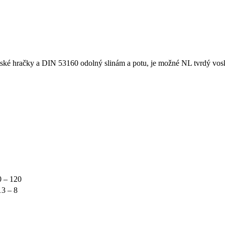
é hračky a DIN 53160 odolný slinám a potu, je možné NL tvrdý vosk
0 – 120
13 – 8