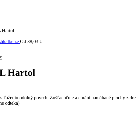
 Hartol
tikalbeize
Od
38,03
€
€
L Hartol
, zaťaženiu odolný povrch. Zušľachťuje a chráni namáhané plochy z dre
ne odteká).