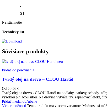
,
5 l
Na stiahnutie
Technický list
Súvisiace produkty
Pridať do porovnania
Tvrdý olej na drevo – CLOU Hartöl
Od
20,96
€
Tvrdý olej na drevo - CLOU Hartöl na podlahy, parkety, schody, náby
vysokou plniacou silou. Na drevine vytvára tzv. zapaľovací efekt, či
Pridať medzi obľúbené
Výber možností
Tento produkt má viacero variantov. Možnosti si môž