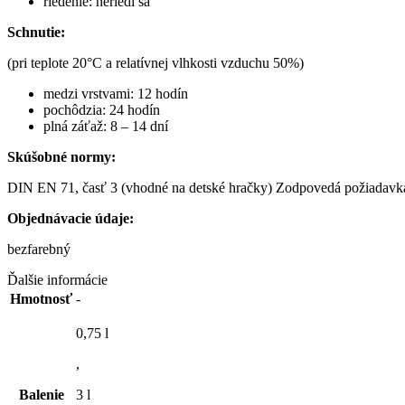
riedenie: neriedi sa
Schnutie:
(pri teplote 20°C a relatívnej vlhkosti vzduchu 50%)
medzi vrstvami: 12 hodín
pochôdzia: 24 hodín
plná záťaž: 8 – 14 dní
Skúšobné normy:
DIN EN 71, časť 3 (vhodné na detské hračky) Zodpovedá požiadavká
Objednávacie údaje:
bezfarebný
Ďalšie informácie
Hmotnosť
-
0,75 l
,
Balenie
3 l