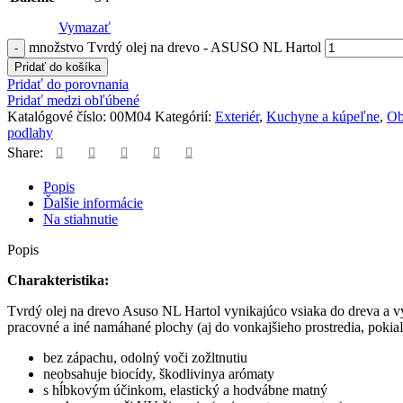
Vymazať
množstvo Tvrdý olej na drevo - ASUSO NL Hartol
Pridať do košíka
Pridať do porovnania
Pridať medzi obľúbené
Katalógové číslo:
00M04
Kategórií:
Exteriér
,
Kuchyne a kúpeľne
,
Ob
podlahy
Share:
Popis
Ďalšie informácie
Na stiahnutie
Popis
Charakteristika:
Tvrdý olej na drevo Asuso NL Hartol vynikajúco vsiaka do dreva a vy
pracovné a iné namáhané plochy (aj do vonkajšieho prostredia, pokia
bez zápachu, odolný voči zožltnutiu
neobsahuje biocídy, škodlivinya arómaty
s hĺbkovým účinkom, elastický a hodvábne matný