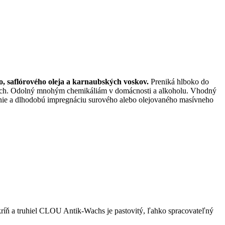
o, saflórového oleja a karnaubských voskov.
Preniká hlboko do
avách. Odolný mnohým chemikáliám v domácnosti a alkoholu. Vhodný
anie a dlhodobú impregnáciu surového alebo olejovaného masívneho
kríň a truhiel CLOU Antik-Wachs je pastovitý, ľahko spracovateľný