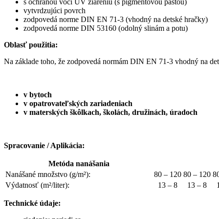
s ochranou voči UV žiareniu (s pigmentovou pastou)
vytvrdzujúci povrch
zodpovedá norme DIN EN 71-3 (vhodný na detské hračky)
zodpovedá norme DIN 53160 (odolný slinám a potu)
Oblasť použitia:
Na základe toho, že zodpovedá normám DIN EN 71-3 vhodný na detsk
v bytoch
v opatrovateľských zariadeniach
v materských škôlkach, školách, družinách, úradoch
Spracovanie / Aplikácia:
Metóda nanášania
Nanášané množstvo (g/m²):
80 – 120
80 – 120
8
Výdatnosť (m²/liter):
13 – 8
13 – 8
Technické údaje: