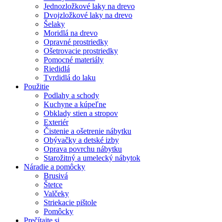
Jednozložkové laky na drevo
Dvojzložkové laky na drevo
Šelaky
Moridlá na drevo
Opravné prostriedky
Ošetrovacie prostriedky
Pomocné materiály
Riedidlá
Tvrdidlá do laku
Použitie
Podlahy a schody
Kuchyne a kúpeľne
Obklady stien a stropov
Exteriér
Čistenie a ošetrenie nábytku
Obývačky a detské izby
Oprava povrchu nábytku
Starožitný a umelecký nábytok
Náradie a pomôcky
Brusivá
Štetce
Valčeky
Striekacie pištole
Pomôcky
Prečítajte si