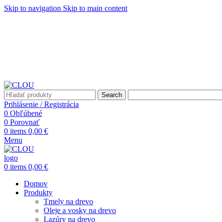
Skip to navigation
Skip to main content
Search
Prihlásenie / Registrácia
0
Obľúbené
0
Porovnať
0
items
0,00
€
Menu
0
items
0,00
€
Domov
Produkty
Tmely na drevo
Oleje a vosky na drevo
Lazúry na drevo