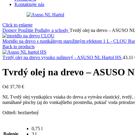
Kontaktujte nás
Click to enlarge
Domov
Použitie
Podlahy a schody
Tvrdý olej na drevo – ASUSO NL
Moridlo na drevo s rustikálnym starožitným efektom 1 L - CLOU Rus
Back to products
Tvrdý olej na drevo vysoko sušinový - ASUSO NL Hartol HS
43,11
Tvrdý olej na drevo – ASUSO N
Od
37,70
€
NL Tvrdý olej vynikajúco vsiaka do dreva a vytvára elastický, tvrdý
namáhané plochy (aj do vonkajšieho prostredia, pokiaľ voda prirodze
Odtieň: bezfarebný
0,75 l
Balenie
3 l