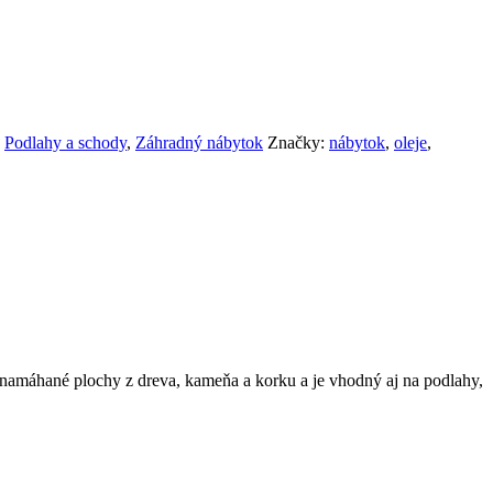
Podlahy a schody
,
Záhradný nábytok
Značky:
nábytok
,
oleje
,
i namáhané plochy z dreva, kameňa a korku a je vhodný aj na podlahy,