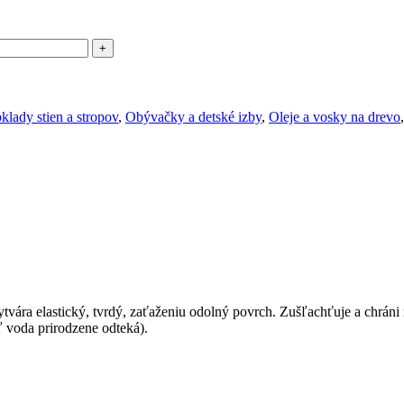
klady stien a stropov
,
Obývačky a detské izby
,
Oleje a vosky na drevo
,
tvára elastický, tvrdý, zaťaženiu odolný povrch. Zušľachťuje a chrán
ľ voda prirodzene odteká).