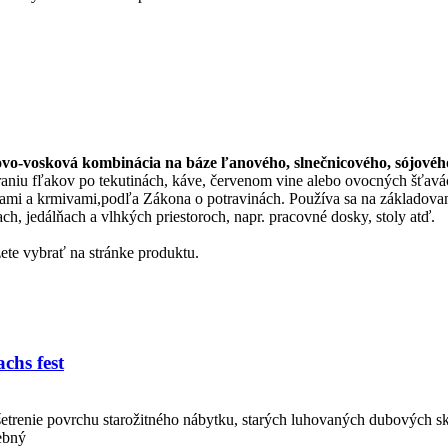
ovo-vosková kombinácia na báze ľanového, slnečnicového, sójovéh
áraniu fľakov po tekutinách, káve, červenom vine alebo ovocných šť
inami a krmivami,podľa Zákona o potravinách. Používa sa na základov
h, jedálňach a vlhkých priestoroch, napr. pracovné dosky, stoly atď.
ete vybrať na stránke produktu.
chs fest
etrenie povrchu starožitného nábytku, starých luhovaných dubových s
rebný