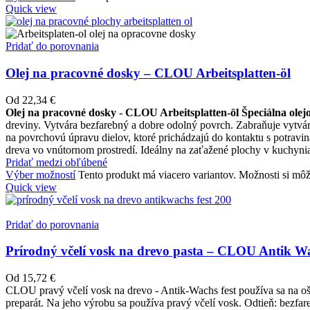
Quick view
Pridať do porovnania
Olej na pracovné dosky – CLOU Arbeitsplatten-öl
Od
22,34
€
Olej na pracovné dosky - CLOU Arbeitsplatten-öl
Špeciálna olej
dreviny. Vytvára bezfarebný a dobre odolný povrch. Zabraňuje vytv
na povrchovú úpravu dielov, ktoré prichádzajú do kontaktu s potrav
dreva vo vnútornom prostredí. Ideálny na zaťažené plochy v kuchyniac
Pridať medzi obľúbené
Výber možností
Tento produkt má viacero variantov. Možnosti si môž
Quick view
Pridať do porovnania
Prírodný včelí vosk na drevo pasta – CLOU Antik Wa
Od
15,72
€
CLOU pravý včelí vosk na drevo - Antik-Wachs fest používa sa na oš
preparát. Na jeho výrobu sa používa pravý včelí vosk. Odtieň: bezfa