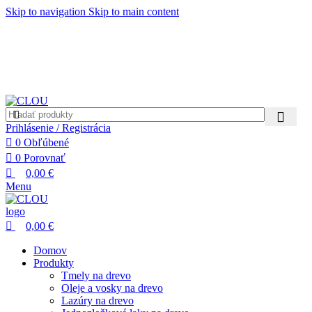
0
0
Skip to navigation
Skip to main content
Prihlásenie / Registrácia
0
Obľúbené
0
Porovnať
0,00
€
Menu
0,00
€
Domov
Produkty
Tmely na drevo
Oleje a vosky na drevo
Lazúry na drevo