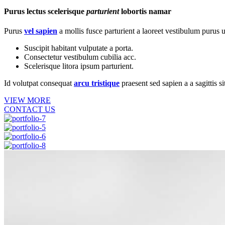
Purus lectus scelerisque
parturient
lobortis namar
Purus
vel sapien
a mollis fusce parturient a laoreet vestibulum purus u
Suscipit habitant vulputate a porta.
Consectetur vestibulum cubilia acc.
Scelerisque litora ipsum parturient.
Id volutpat consequat
arcu tristique
praesent sed sapien a a sagittis 
VIEW MORE
CONTACT US