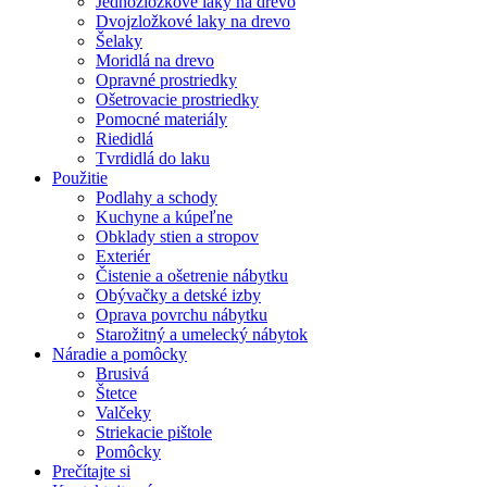
Jednozložkové laky na drevo
Dvojzložkové laky na drevo
Šelaky
Moridlá na drevo
Opravné prostriedky
Ošetrovacie prostriedky
Pomocné materiály
Riedidlá
Tvrdidlá do laku
Použitie
Podlahy a schody
Kuchyne a kúpeľne
Obklady stien a stropov
Exteriér
Čistenie a ošetrenie nábytku
Obývačky a detské izby
Oprava povrchu nábytku
Starožitný a umelecký nábytok
Náradie a pomôcky
Brusivá
Štetce
Valčeky
Striekacie pištole
Pomôcky
Prečítajte si