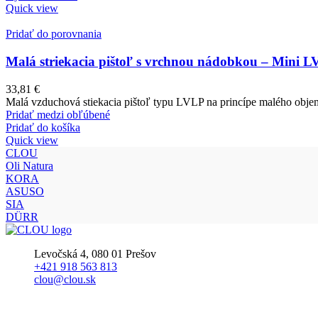
produkt
Quick view
má
viacero
Pridať do porovnania
variantov.
Možnosti
Malá striekacia pištoľ s vrchnou nádobkou – Mini 
si
môžete
33,81
€
vybrať
Malá vzduchová stiekacia pištoľ typu LVLP na princípe malého objemu
na
Pridať medzi obľúbené
stránke
Pridať do košíka
produktu.
Quick view
CLOU
Oli Natura
KORA
ASUSO
SIA
DÜRR
Levočská 4, 080 01 Prešov
+421 918 563 813
clou@clou.sk