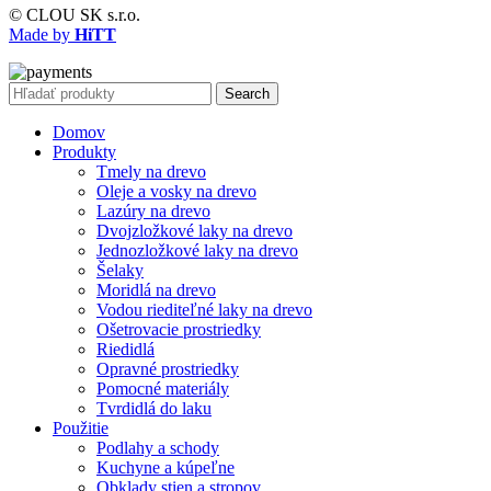
© CLOU SK s.r.o.
Made by
HiTT
Search
Domov
Produkty
Tmely na drevo
Oleje a vosky na drevo
Lazúry na drevo
Dvojzložkové laky na drevo
Jednozložkové laky na drevo
Šelaky
Moridlá na drevo
Vodou riediteľné laky na drevo
Ošetrovacie prostriedky
Riedidlá
Opravné prostriedky
Pomocné materiály
Tvrdidlá do laku
Použitie
Podlahy a schody
Kuchyne a kúpeľne
Obklady stien a stropov