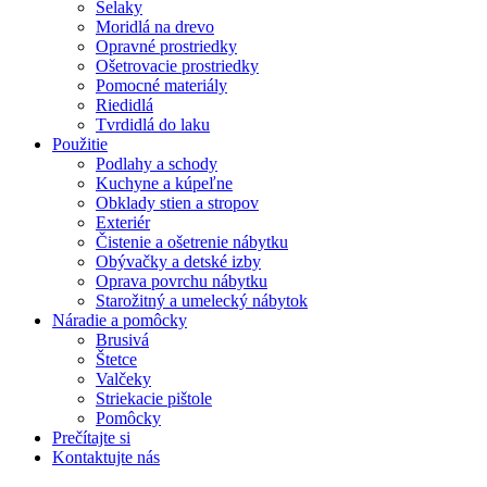
Šelaky
Moridlá na drevo
Opravné prostriedky
Ošetrovacie prostriedky
Pomocné materiály
Riedidlá
Tvrdidlá do laku
Použitie
Podlahy a schody
Kuchyne a kúpeľne
Obklady stien a stropov
Exteriér
Čistenie a ošetrenie nábytku
Obývačky a detské izby
Oprava povrchu nábytku
Starožitný a umelecký nábytok
Náradie a pomôcky
Brusivá
Štetce
Valčeky
Striekacie pištole
Pomôcky
Prečítajte si
Kontaktujte nás