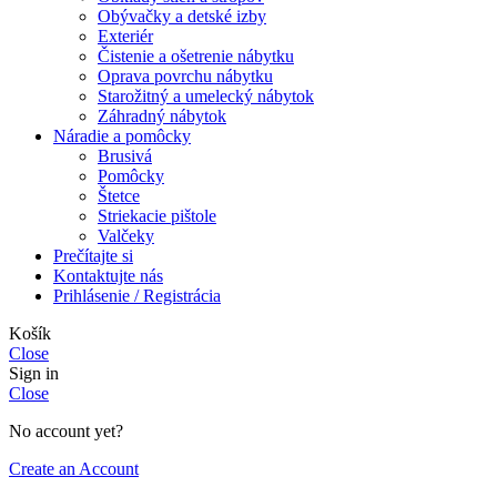
Obývačky a detské izby
Exteriér
Čistenie a ošetrenie nábytku
Oprava povrchu nábytku
Starožitný a umelecký nábytok
Záhradný nábytok
Náradie a pomôcky
Brusivá
Pomôcky
Štetce
Striekacie pištole
Valčeky
Prečítajte si
Kontaktujte nás
Prihlásenie / Registrácia
Košík
Close
Sign in
Close
No account yet?
Create an Account