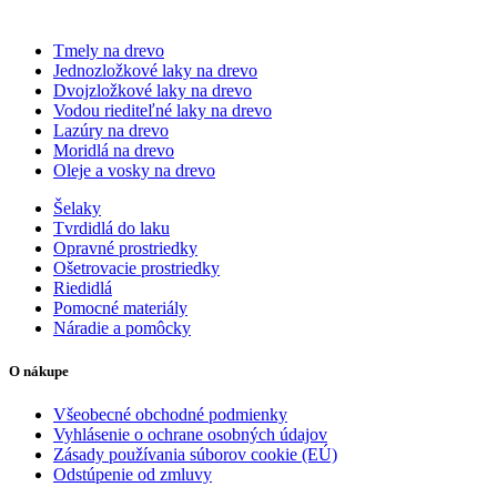
Tmely na drevo
Jednozložkové laky na drevo
Dvojzložkové laky na drevo
Vodou riediteľné laky na drevo
Lazúry na drevo
Moridlá na drevo
Oleje a vosky na drevo
Šelaky
Tvrdidlá do laku
Opravné prostriedky
Ošetrovacie prostriedky
Riedidlá
Pomocné materiály
Náradie a pomôcky
O nákupe
Všeobecné obchodné podmienky
Vyhlásenie o ochrane osobných údajov
Zásady používania súborov cookie (EÚ)
Odstúpenie od zmluvy