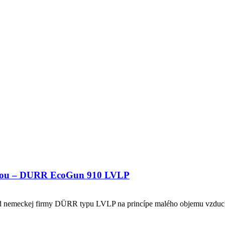
dobkou – DURR EcoGun 910 LVLP
od nemeckej firmy DÜRR typu LVLP na princípe malého objemu vzduchu