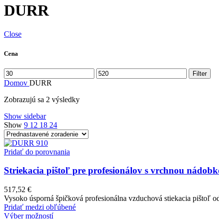
DURR
Close
Cena
Minimálna
Maximálna
Filter
cena
cena
Domov
DURR
Zobrazujú sa 2 výsledky
Show sidebar
Show
9
12
18
24
Pridať do porovnania
Striekacia pištoľ pre profesionálov s vrchnou ná
517,52
€
Vysoko úsporná špičková profesionálna vzduchová stiekacia pištoľ 
Pridať medzi obľúbené
Tento
Výber možností